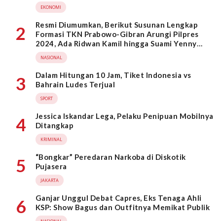
EKONOMI
Resmi Diumumkan, Berikut Susunan Lengkap
2
Formasi TKN Prabowo-Gibran Arungi Pilpres
2024, Ada Ridwan Kamil hingga Suami Yenny
Wahid
NASIONAL
Dalam Hitungan 10 Jam, Tiket Indonesia vs
3
Bahrain Ludes Terjual
SPORT
Jessica Iskandar Lega, Pelaku Penipuan Mobilnya
4
Ditangkap
KRIMINAL
“Bongkar” Peredaran Narkoba di Diskotik
5
Pujasera
JAKARTA
Ganjar Unggul Debat Capres, Eks Tenaga Ahli
6
KSP: Show Bagus dan Outfitnya Memikat Publik