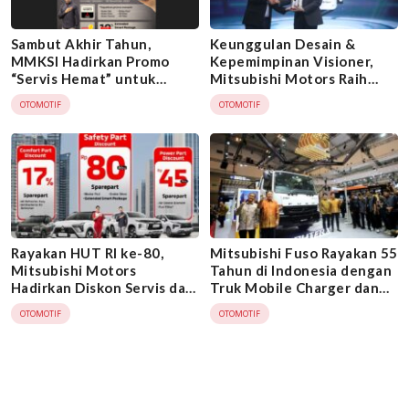
Sambut Akhir Tahun,
Keunggulan Desain &
MMKSI Hadirkan Promo
Kepemimpinan Visioner,
“Servis Hemat” untuk
Mitsubishi Motors Raih
Konsumen Mitsubishi
Prestasi Ganda di Indonesia
OTOMOTIF
OTOMOTIF
Automotive Awards 2025
Rayakan HUT RI ke-80,
Mitsubishi Fuso Rayakan 55
Mitsubishi Motors
Tahun di Indonesia dengan
Hadirkan Diskon Servis dan
Truk Mobile Charger dan
Perbaikan Kendaraan
Fighter-X Tractor Head di
OTOMOTIF
OTOMOTIF
GIIAS 2025