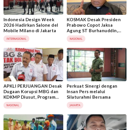
Indonesia Design Week
KOSMAK Desak Presiden
2026 Hadirkan Salone del
Prabowo Copot Jaksa
Mobile Milano di Jakarta
Agung ST Burhanuddin,
Minta KPK Ambil Alih Kasus
INTERNASIONAL
NASIONAL
Febrie Adriansyah
APKLI PERJUANGAN Desak
Perkuat Sinergi dengan
Dugaan Korupsi MBG dan
Insan Pers melalui
KDKMP Diusut, Program
Silaturahmi Bersama
Diminta Tetap Berjalan
NASIONAL
JAKARTA