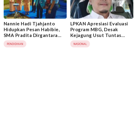
Nannie Hadi Tjahjanto
LPKAN Apresiasi Evaluasi
Hidupkan Pesan Habibie,
Program MBG, Desak
SMA Pradita Dirgantara
Kejagung Usut Tuntas
Cetak Generasi Indonesia
Dugaan Penyimpangan
PENDIDIKAN
NASIONAL
Emas 2045
Anggaran di BGN