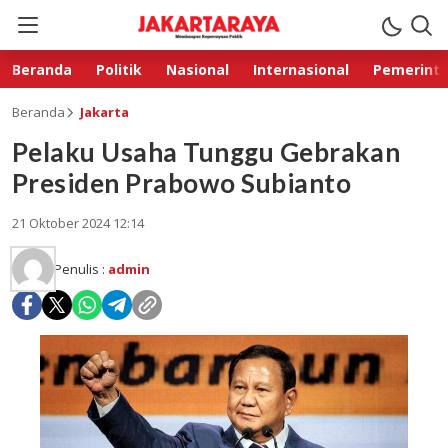
Beranda
Politik
Nasional
Internasional
Pemerint
Beranda
Jakarta
Pelaku Usaha Tunggu Gebrakan
Presiden Prabowo Subianto
21 Oktober 2024 12:14
Penulis :
admin