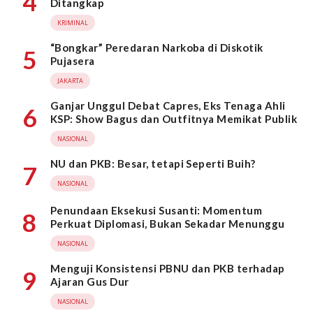
4
Ditangkap
KRIMINAL
“Bongkar” Peredaran Narkoba di Diskotik
5
Pujasera
JAKARTA
Ganjar Unggul Debat Capres, Eks Tenaga Ahli
6
KSP: Show Bagus dan Outfitnya Memikat Publik
NASIONAL
NU dan PKB: Besar, tetapi Seperti Buih?
7
NASIONAL
Penundaan Eksekusi Susanti: Momentum
8
Perkuat Diplomasi, Bukan Sekadar Menunggu
NASIONAL
Menguji Konsistensi PBNU dan PKB terhadap
9
Ajaran Gus Dur
NASIONAL