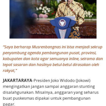
“Saya berharap Musrenbangnas ini bisa menjadi sekrup
penyambung agenda pembangunan pusat, provinsi,
kabupaten dan kota agar semuanya inline, seirama dan
tepat sasaran dan hasilnya betul-betul dirasakan oleh
rakyat,”
JAKARTARAYA
-Presiden Joko Widodo (Jokowi)
mengingatkan jangan sampai anggaran stunting
disalahgunakan. Misalnya, anggaran yang seharus
buat puskesmas dipakai untuk pembangunan
pagar.