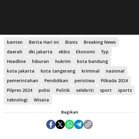
banten
Berita Hari ini
Bisnis
Breaking News
daerah
dki jakarta
ekbis
Ekonomi
fyp
Headline
hiburan
hukrim
kota bandung
kota jakarta
kota tangerang
kriminal
nasional
pemerintahan
Pendidikan
peristiwa
Pilkada 2024
Pilpres 2024
polisi
Politik
selebriti
sport
sports
teknologi
Wisata
Bagikan