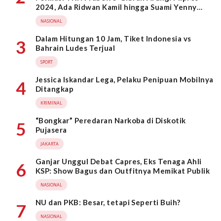
2024, Ada Ridwan Kamil hingga Suami Yenny
Wahid
NASIONAL
Dalam Hitungan 10 Jam, Tiket Indonesia vs
3
Bahrain Ludes Terjual
SPORT
Jessica Iskandar Lega, Pelaku Penipuan Mobilnya
4
Ditangkap
KRIMINAL
“Bongkar” Peredaran Narkoba di Diskotik
5
Pujasera
JAKARTA
Ganjar Unggul Debat Capres, Eks Tenaga Ahli
6
KSP: Show Bagus dan Outfitnya Memikat Publik
NASIONAL
NU dan PKB: Besar, tetapi Seperti Buih?
7
NASIONAL