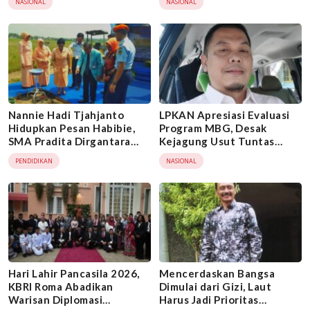
NASIONAL
NASIONAL
Febrie Adriansyah
Nannie Hadi Tjahjanto
LPKAN Apresiasi Evaluasi
Hidupkan Pesan Habibie,
Program MBG, Desak
SMA Pradita Dirgantara
Kejagung Usut Tuntas
Cetak Generasi Indonesia
Dugaan Penyimpangan
PENDIDIKAN
NASIONAL
Emas 2045
Anggaran di BGN
Hari Lahir Pancasila 2026,
Mencerdaskan Bangsa
KBRI Roma Abadikan
Dimulai dari Gizi, Laut
Warisan Diplomasi
Harus Jadi Prioritas