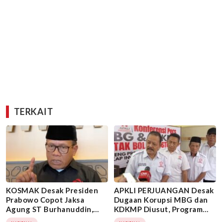
TERKAIT
KOSMAK Desak Presiden
APKLI PERJUANGAN Desak
Prabowo Copot Jaksa
Dugaan Korupsi MBG dan
Agung ST Burhanuddin,
KDKMP Diusut, Program
Minta KPK Ambil Alih Kasus
Diminta Tetap Berjalan