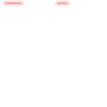
Soekarno
Nasional
INTERNASIONAL
NASIONAL