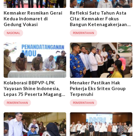
Kemnaker Resmikan Gerai
Refleksi Satu Tahun Asta
Kedua Indomaret di
Cita: Kemnaker Fokus
Gedung Vokasi
Bangun Ketenagakerjaan
Adil, Inklusif, dan Berdaya
NASIONAL
PEMERINTAHAN
Saing
Kolaborasi BBPVP-LPK
Menaker Pastikan Hak
Yayasan Shine Indonesia,
Pekerja Eks Sritex Group
Lepas 75 Peserta Magang
Terpenuhi
ke Jepang
PEMERINTAHAN
PEMERINTAHAN