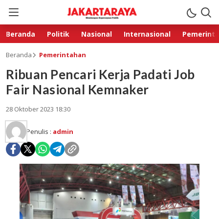
Beranda
Politik
Nasional
Internasional
Pemerint
Beranda
Pemerintahan
Ribuan Pencari Kerja Padati Job
Fair Nasional Kemnaker
28 Oktober 2023 18:30
Penulis :
admin