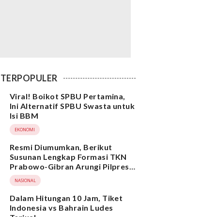
TERPOPULER
Viral! Boikot SPBU Pertamina,
Ini Alternatif SPBU Swasta untuk
Isi BBM
EKONOMI
Resmi Diumumkan, Berikut
Susunan Lengkap Formasi TKN
Prabowo-Gibran Arungi Pilpres
2024, Ada Ridwan Kamil hingga
NASIONAL
Suami Yenny Wahid
Dalam Hitungan 10 Jam, Tiket
Indonesia vs Bahrain Ludes