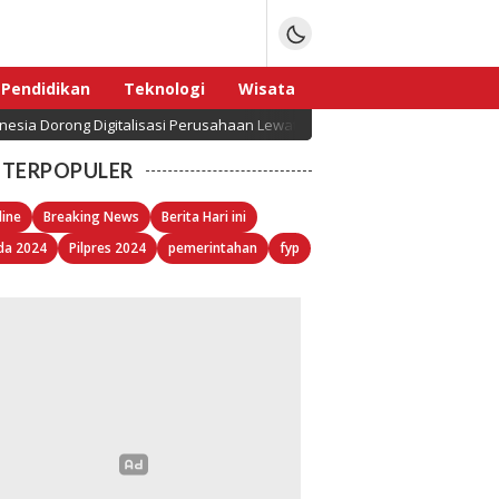
Pendidikan
Teknologi
Wisata
ong Digitalisasi Perusahaan Lewat ERP yang Disesuaikan dengan Regulas
Sport
TERPOPULER
line
Breaking News
Berita Hari ini
da 2024
Pilpres 2024
pemerintahan
fyp