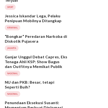
Terjual
SPORT
Jessica Iskandar Lega, Pelaku
Penipuan Mobilnya Ditangkap
KRIMINAL
“Bongkar” Peredaran Narkoba di
Diskotik Pujasera
JAKARTA
Ganjar Unggul Debat Capres, Eks
Tenaga Ahli KSP: Show Bagus
dan Outfitnya Memikat Publik
NASIONAL
NU dan PKB: Besar, tetapi
Seperti Buih?
NASIONAL
Penundaan Eksekusi Susanti:
Momentum Perkuat Diplomasi,