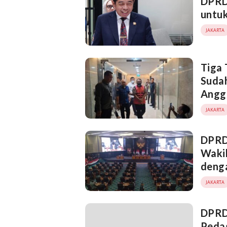
DPRD
untuk
JAKARTA
Tiga 
Sudah
Angg
JAKARTA
DPRD
Wakil
deng
JAKARTA
DPRD
Peda