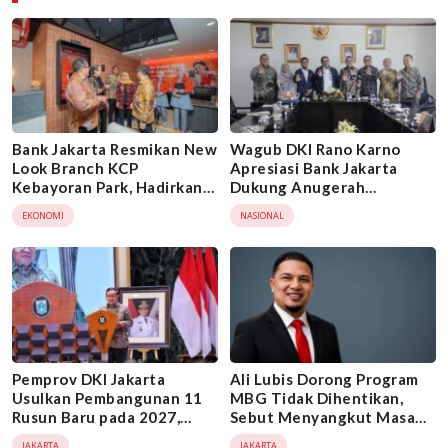
Bank Jakarta Resmikan New
Wagub DKI Rano Karno
Look Branch KCP
Apresiasi Bank Jakarta
Kebayoran Park, Hadirkan
Dukung Anugerah
Wajah Baru yang Lebih
Jurnalistik MHT 2026,
EKONOMI
NASIONAL
Modern
Dorong Karya Berkualitas
Sambut 5 Abad Jakarta
Pemprov DKI Jakarta
Ali Lubis Dorong Program
Usulkan Pembangunan 11
MBG Tidak Dihentikan,
Rusun Baru pada 2027,
Sebut Menyangkut Masa
Dukung Program 3 Juta
Depan 62,4 Juta Anak
JAKARTA
JAKARTA