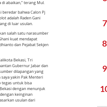
 di abaikan,” terang Mul.
si beredar bahwa Calon Pj
plot adalah Raden Gani
7
ng di luar usulan.
an salah satu narasumber
Ghani kuat mendapat
8
Adhianto dan Pejabat Sekjen
likota Bekasi, Tri
mantan Gubernur Jabar dan
9
 sumber dilapangan yang
saya yakin Pak Menteri
 tegas untuk bisa
1
 Bekasi dengan menunjuk
i dengan keinginan
asarkan usulan dari