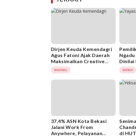
Dirjen Keuda Kemendagri
Pemili
Agus Fatoni Ajak Daerah
Ngadu
Maksimalkan Creative
Dinila
Financing
Secar
NASIONAL
DAERAH
37,4% ASN Kota Bekasi
Senima
Jalani Work From
Chandr
Anywhere, Pelayanan
di HUT