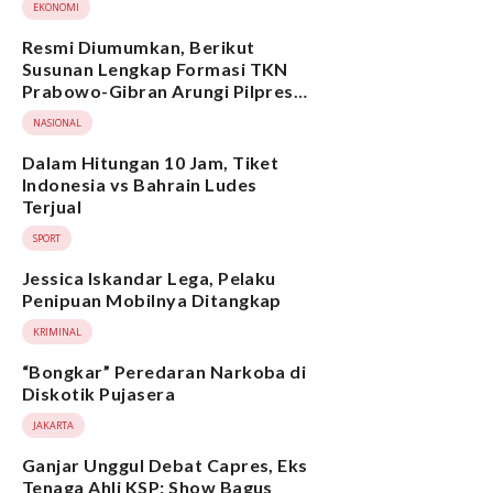
EKONOMI
Resmi Diumumkan, Berikut
Susunan Lengkap Formasi TKN
Prabowo-Gibran Arungi Pilpres
2024, Ada Ridwan Kamil hingga
NASIONAL
Suami Yenny Wahid
Dalam Hitungan 10 Jam, Tiket
Indonesia vs Bahrain Ludes
Terjual
SPORT
Jessica Iskandar Lega, Pelaku
Penipuan Mobilnya Ditangkap
KRIMINAL
“Bongkar” Peredaran Narkoba di
Diskotik Pujasera
JAKARTA
Ganjar Unggul Debat Capres, Eks
Tenaga Ahli KSP: Show Bagus