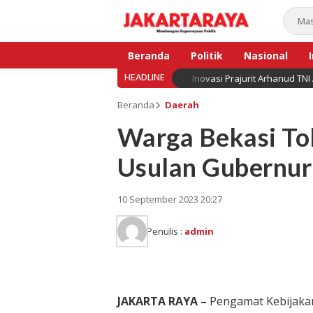
Beranda
Politik
Nasional
HEADLINE
Inovasi Prajurit Arhanud TNI
Bisnis
Beranda
Daerah
Warga Bekasi Tol
Usulan Gubernur
10 September 2023 20:27
Penulis :
admin
JAKARTA RAYA –
Pengamat Kebijakan 