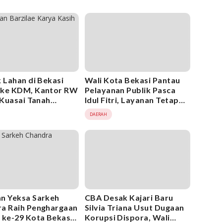
k Lahan di Bekasi
Wali Kota Bekasi Pantau
 ke KDM, Kantor RW
Pelayanan Publik Pasca
i Kuasai Tanah
Idul Fitri, Layanan Tetap
a Melawan Hukum
Optimal
DAERAH
n Yeksa Sarkeh
CBA Desak Kajari Baru
a Raih Penghargaan
Silvia Triana Usut Dugaan
 ke-29 Kota Bekasi,
Korupsi Dispora, Wali