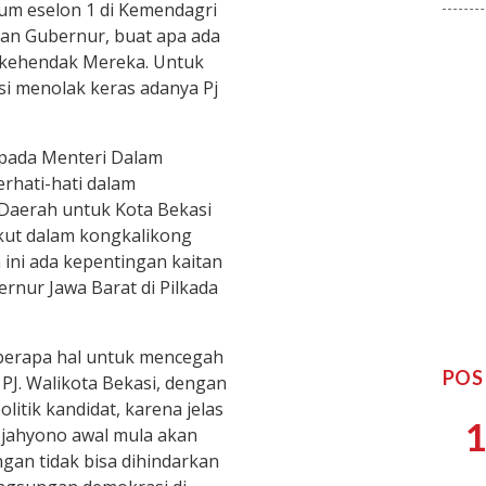
num eselon 1 di Kemendagri
n Gubernur, buat apa ada
sekehendak Mereka. Untuk
si menolak keras adanya Pj
epada Menteri Dalam
erhati-hati dalam
Daerah untuk Kota Bekasi
ikut dalam kongkalikong
 ini ada kepentingan kaitan
nur Jawa Barat di Pilkada
berapa hal untuk mencegah
POS
PJ. Walikota Bekasi, dengan
litik kandidat, karena jelas
1
Tjahyono awal mula akan
ingan tidak bisa dihindarkan