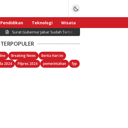
Pendidikan
Teknologi
Wisata
Surat Gubernur Jabar Sudah Terbit, Yayasan Barzilai Tagih Ketegas
Sport
TERPOPULER
line
Breaking News
Berita Hari ini
da 2024
Pilpres 2024
pemerintahan
fyp