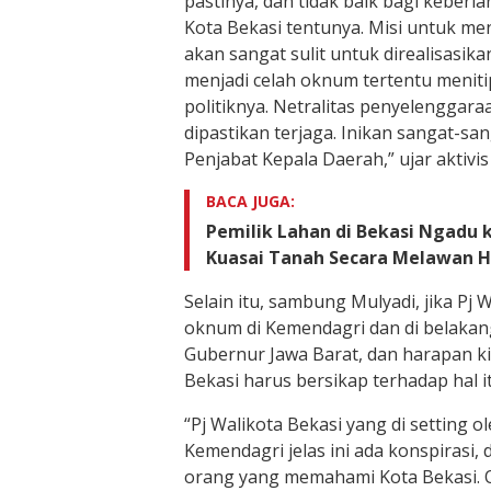
pastinya, dan tidak baik bagi keber
Kota Bekasi tentunya. Misi untuk 
akan sangat sulit untuk direalisasik
menjadi celah oknum tertentu menit
politiknya. Netralitas penyelenggar
dipastikan terjaga. Inikan sangat-sang
Penjabat Kepala Daerah,” ujar aktivi
BACA JUGA:
Pemilik Lahan di Bekasi Ngadu k
Kuasai Tanah Secara Melawan 
Selain itu, sambung Mulyadi, jika Pj W
oknum di Kemendagri dan di belaka
Gubernur Jawa Barat, dan harapan k
Bekasi harus bersikap terhadap hal it
“Pj Walikota Bekasi yang di setting o
Kemendagri jelas ini ada konspirasi,
orang yang memahami Kota Bekasi. O