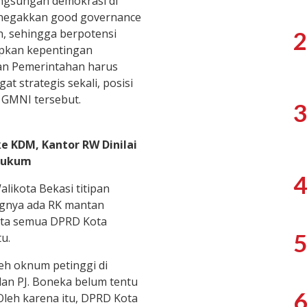
langsungan demokrasi di
menegakkan good governance
an, sehingga berpotensi
2
ipkan kepentingan
aan Pemerintahan harus
at strategis sekali, posisi
s GMNI tersebut.
3
e KDM, Kantor RW Dinilai
Hukum
4
alikota Bekasi titipan
ngnya ada RK mantan
ita semua DPRD Kota
5
u.
leh oknum petinggi di
 dan PJ. Boneka belum tentu
6
leh karena itu, DPRD Kota