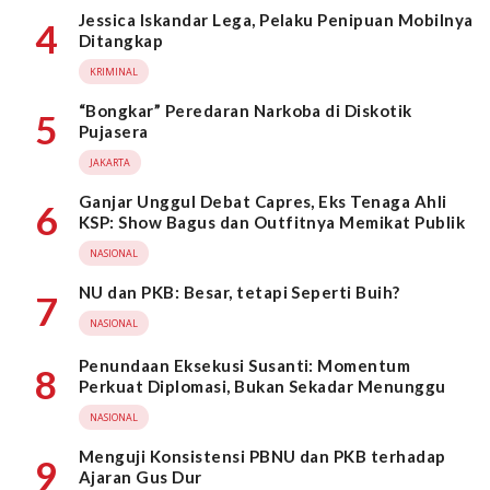
Jessica Iskandar Lega, Pelaku Penipuan Mobilnya
4
Ditangkap
KRIMINAL
“Bongkar” Peredaran Narkoba di Diskotik
5
Pujasera
JAKARTA
Ganjar Unggul Debat Capres, Eks Tenaga Ahli
6
KSP: Show Bagus dan Outfitnya Memikat Publik
NASIONAL
NU dan PKB: Besar, tetapi Seperti Buih?
7
NASIONAL
Penundaan Eksekusi Susanti: Momentum
8
Perkuat Diplomasi, Bukan Sekadar Menunggu
NASIONAL
Menguji Konsistensi PBNU dan PKB terhadap
9
Ajaran Gus Dur