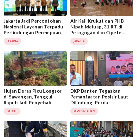
Jakarta Jadi Percontohan
Air Kali Krukut dan PHB
Nasional Layanan Terpadu
Nipah Meluap, 31 RT di
Perlindungan Perempuan
Petogogan dan Cipete
dan Anak
Utara Kebanjiran
JAKARTA
JAKARTA
Hujan Deras Picu Longsor
DKP Banten Tegaskan
di Sawangan, Tanggul
Pemanfaatan Pesisir Laut
Rapuh Jadi Penyebab
Dilindungi Perda
DAERAH
PEMERINTAHAN