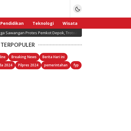
Pendidikan
Teknologi
Wisata
ga Sawangan Protes Pemkot Depok, Trotoar Senilai Miliaran Rupiah Tap
Sport
TERPOPULER
line
Breaking News
Berita Hari ini
da 2024
Pilpres 2024
pemerintahan
fyp