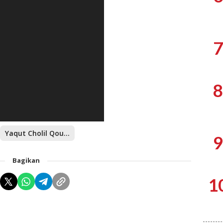
7
8
Yaqut Cholil Qoumas
9
Bagikan
1