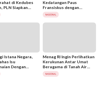
irahat di Kedubes
Kedatangan Paus
n, PLN Siapkan
Fransiskus dengan
n Listrik Berlapis
Upacara Kenegaraan
NASIONAL
gi Istana Negara,
Menag RI Ingin Perlihatkan
ahas Isu
Kerukunan Antar Umat
maian Dengan
Beragama di Tanah Air
en Jokowi
Kepada Paus Fransiskus
NASIONAL