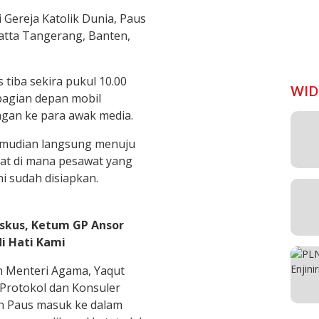
Gereja Katolik Dunia, Paus
atta Tangerang, Banten,
s tiba sekira pukul 10.00
WID
bagian depan mobil
gan ke para awak media.
kemudian langsung menuju
at di mana pesawat yang
 sudah disiapkan.
iskus, Ketum GP Ansor
i Hati Kami
h Menteri Agama, Yaqut
 Protokol dan Konsuler
n Paus masuk ke dalam