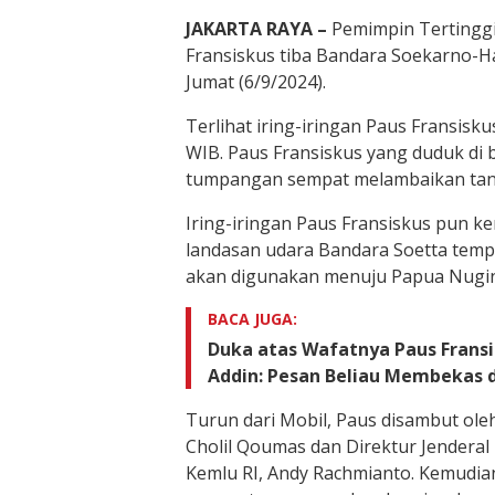
JAKARTA RAYA –
Pemimpin Tertinggi 
Fransiskus tiba Bandara Soekarno-H
Jumat (6/9/2024).
Terlihat iring-iringan Paus Fransisku
WIB. Paus Fransiskus yang duduk di 
tumpangan sempat melambaikan tan
Iring-iringan Paus Fransiskus pun 
landasan udara Bandara Soetta temp
akan digunakan menuju Papua Nugini
BACA JUGA:
Duka atas Wafatnya Paus Frans
Addin: Pesan Beliau Membekas d
Turun dari Mobil, Paus disambut ole
Cholil Qoumas dan Direktur Jenderal
Kemlu RI, Andy Rachmianto. Kemudia