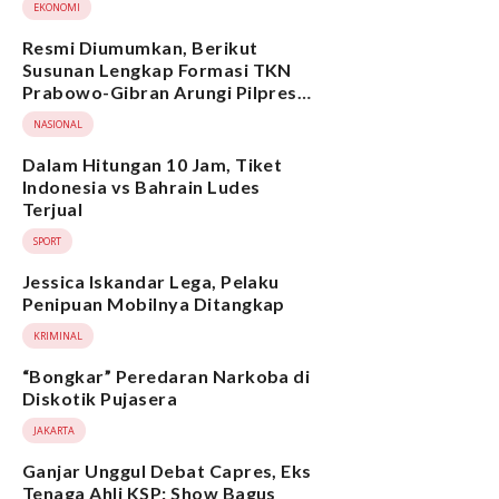
EKONOMI
Resmi Diumumkan, Berikut
Susunan Lengkap Formasi TKN
Prabowo-Gibran Arungi Pilpres
2024, Ada Ridwan Kamil hingga
NASIONAL
Suami Yenny Wahid
Dalam Hitungan 10 Jam, Tiket
Indonesia vs Bahrain Ludes
Terjual
SPORT
Jessica Iskandar Lega, Pelaku
Penipuan Mobilnya Ditangkap
KRIMINAL
“Bongkar” Peredaran Narkoba di
Diskotik Pujasera
JAKARTA
Ganjar Unggul Debat Capres, Eks
Tenaga Ahli KSP: Show Bagus