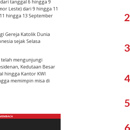
ari tanggal 6 hingga 9
mor Leste) dari 9 hingga 11
2
 11 hingga 13 September
gi Gereja Katolik Dunia
nesia sejak Selasa
3
s telah mengunjungi
esidenan, Kedutaan Besar
qlal hingga Kantor KWI
4
ingga memimpin misa di
5
6