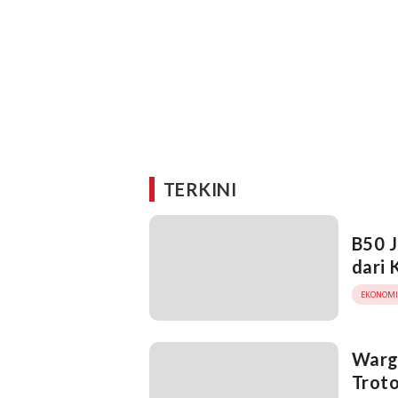
TERKINI
B50 
dari
EKONOMI
Warg
Troto