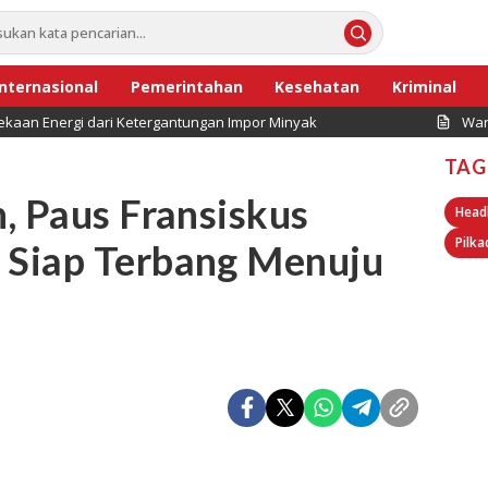
Internasional
Pemerintahan
Kesehatan
Kriminal
kaan Energi dari Ketergantungan Impor Minyak
War
TAG
, Paus Fransiskus
Head
Pilka
Siap Terbang Menuju