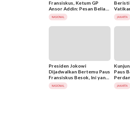
Fransiskus, Ketum GP
Berist
Ansor Addin: Pesan Beliau
Vatika
Membekas di Hati Kami
Pasoka
NASIONAL
JAKARTA
Presiden Jokowi
Kunjun
Dijadwalkan Bertemu Paus
Paus B
Fransiskus Besok, Ini yang
Perda
Dibahas
Presid
NASIONAL
JAKARTA