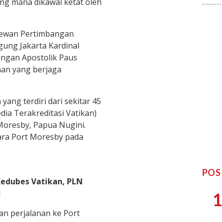
g mana dikawal ketat oleh
Dewan Pertimbangan
gung Jakarta Kardinal
ungan Apostolik Paus
nan yang berjaga
ang terdiri dari sekitar 45
ia Terakreditasi Vatikan)
Moresby, Papua Nugini.
ara Port Moresby pada
POS
 Kedubes Vatikan, PLN
s
1
an perjalanan ke Port