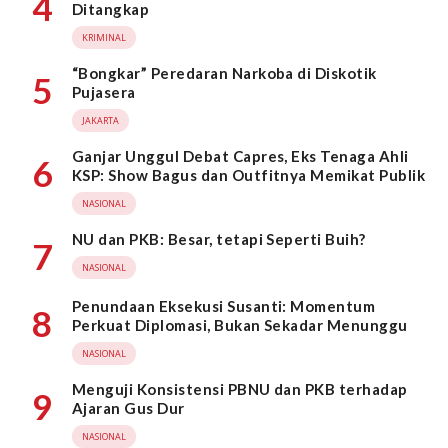
4
Ditangkap
KRIMINAL
“Bongkar” Peredaran Narkoba di Diskotik
5
Pujasera
JAKARTA
Ganjar Unggul Debat Capres, Eks Tenaga Ahli
6
KSP: Show Bagus dan Outfitnya Memikat Publik
NASIONAL
NU dan PKB: Besar, tetapi Seperti Buih?
7
NASIONAL
Penundaan Eksekusi Susanti: Momentum
8
Perkuat Diplomasi, Bukan Sekadar Menunggu
NASIONAL
Menguji Konsistensi PBNU dan PKB terhadap
9
Ajaran Gus Dur
NASIONAL