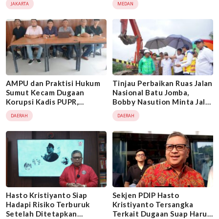
JAKARTA
MEDAN
AMPU dan Praktisi Hukum
Tinjau Perbaikan Ruas Jalan
Sumut Kecam Dugaan
Nasional Batu Jomba,
Korupsi Kadis PUPR,
Bobby Nasution Minta Jalur
Dukung Komitmen
Aman Dilalui Pemudik
DAERAH
DAERAH
Antikorupsi Gubernur
Bobby Nasution
Hasto Kristiyanto Siap
Sekjen PDIP Hasto
Hadapi Risiko Terburuk
Kristiyanto Tersangka
Setelah Ditetapkan
Terkait Dugaan Suap Harun