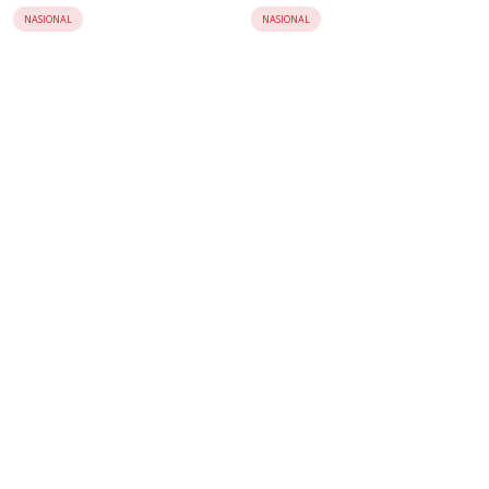
Sebagai Tersangka
Masiku
NASIONAL
NASIONAL