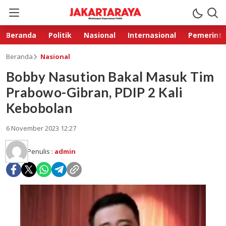
Beranda
Politik
Nasional
Internasional
Pemerint
Beranda
Nasional
Bobby Nasution Bakal Masuk Tim
Prabowo-Gibran, PDIP 2 Kali
Kebobolan
6 November 2023 12:27
Penulis :
admin