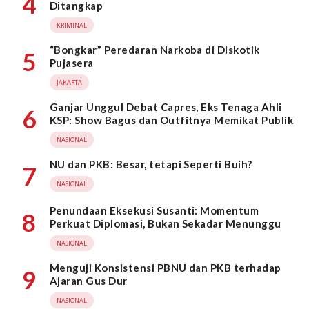
4
Ditangkap
KRIMINAL
“Bongkar” Peredaran Narkoba di Diskotik
5
Pujasera
JAKARTA
Ganjar Unggul Debat Capres, Eks Tenaga Ahli
6
KSP: Show Bagus dan Outfitnya Memikat Publik
NASIONAL
NU dan PKB: Besar, tetapi Seperti Buih?
7
NASIONAL
Penundaan Eksekusi Susanti: Momentum
8
Perkuat Diplomasi, Bukan Sekadar Menunggu
NASIONAL
Menguji Konsistensi PBNU dan PKB terhadap
9
Ajaran Gus Dur
NASIONAL