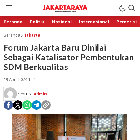
Beranda
Politik
Nasional
Internasional
Pemerint
Beranda
Jakarta
Forum Jakarta Baru Dinilai
Sebagai Katalisator Pembentukan
SDM Berkualitas
19 April 2024 19:45
Penulis :
admin