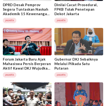
DPRD Desak Pemprov
Dinilai Cacat Prosedural,
Segera Tuntaskan Naskah
FPKB Tolak Penetepan
Akademik 15 Kewenangan
Dekot Jakarta
Khusus Pasca Jakarta Tak
JAKARTA
JAKARTA
Lagi Ibukota
Forum Jakarta Baru Ajak
Gubernur DKJ Sebaiknya
Mahasiswa Persis Berperan
Melalui Pilkada Satu
Aktif Kawal DKJ Wujudkan
Putaran
Kota Global
JAKARTA
JAKARTA