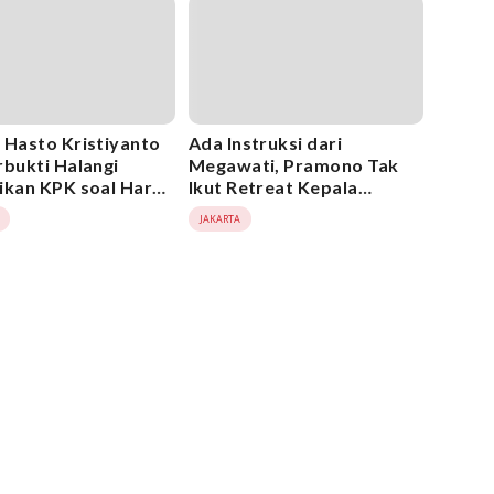
 Hasto Kristiyanto
Ada Instruksi dari
rbukti Halangi
Megawati, Pramono Tak
ikan KPK soal Harun
Ikut Retreat Kepala
u
Daerah? Ini Kata Rano
JAKARTA