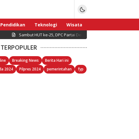
Pendidikan
Teknologi
Wisata
Sambut HUT ke-25, DPC Partai Demokrat Pulau Seribu Gelar Kerj
Sport
TERPOPULER
line
Breaking News
Berita Hari ini
da 2024
Pilpres 2024
pemerintahan
fyp