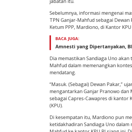
jabatan itu.
Sebelumnya, informasi mengenai ma
TPN Ganjar-Mahfud sebagai Dewan P
Ketum PPP, Mardiono, di Kantor KPU R
BACA JUGA:
Amnesti yang Dipertanyakan, B
Dia memastikan Sandiaga Uno akan 
Mahfud dalam memenangkan kontesta
mendatang.
“Masuk. (Sebagai) Dewan Pakar,” uja
mengantarkan Ganjar Pranowo dan
sebagai Capres-Cawapres di kantor
(KPU).
Di kesempatan itu, Mardiono pun m
ketidakhadiran Sandiaga Uno dalam
Mahfud ke kantor KPU RI siang ini. 