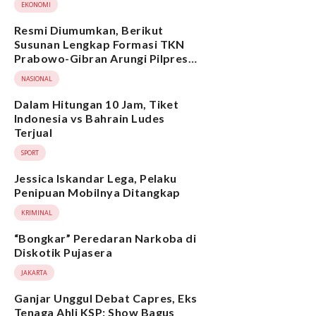
EKONOMI
Resmi Diumumkan, Berikut
Susunan Lengkap Formasi TKN
Prabowo-Gibran Arungi Pilpres
2024, Ada Ridwan Kamil hingga
NASIONAL
Suami Yenny Wahid
Dalam Hitungan 10 Jam, Tiket
Indonesia vs Bahrain Ludes
Terjual
SPORT
Jessica Iskandar Lega, Pelaku
Penipuan Mobilnya Ditangkap
KRIMINAL
“Bongkar” Peredaran Narkoba di
Diskotik Pujasera
JAKARTA
Ganjar Unggul Debat Capres, Eks
Tenaga Ahli KSP: Show Bagus