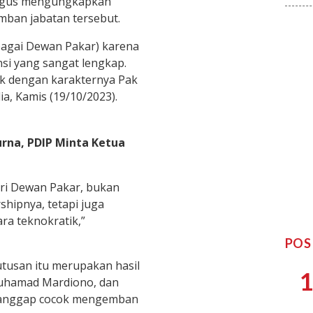
ligus mengungkapkan
mban jabatan tersebut.
ebagai Dewan Pakar) karena
si yang sangat lengkap.
cok dengan karakternya Pak
a, Kamis (19/10/2023).
urna, PDIP Minta Ketua
ri Dewan Pakar, bukan
shipnya, tetapi juga
a teknokratik,”
POS
utusan itu merupakan hasil
1
Muhamad Mardiono, dan
 dianggap cocok mengemban