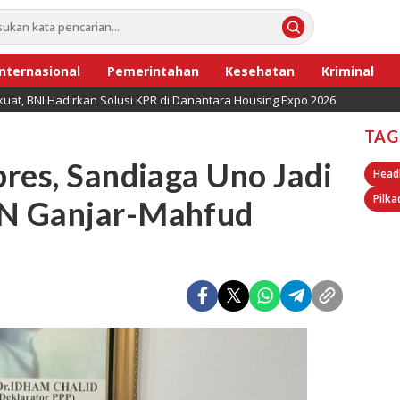
Internasional
Pemerintahan
Kesehatan
Kriminal
uat, BNI Hadirkan Solusi KPR di Danantara Housing Expo 2026
TAG
res, Sandiaga Uno Jadi
Head
Pilka
N Ganjar-Mahfud