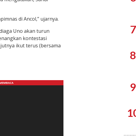
pimnas di Ancol,” ujarnya.
7
ndiaga Uno akan turun
nangkan kontestasi
jutnya ikut terus (bersama
8
9
1