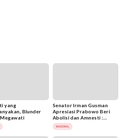
i yang
Senator Irman Gusman
anyakan, Blunder
Apresiasi Prabowo Beri
k Megawati
Abolisi dan Amnesti :
Momentum Hentikan
NASIONAL
Perselingkuhan Hukum dan
Politik