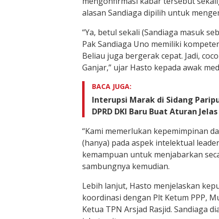
mengonfirmasi kabar tersebut seka
alasan Sandiaga dipilih untuk menge
“Ya, betul sekali (Sandiaga masuk s
Pak Sandiaga Uno memiliki kompeten
Beliau juga bergerak cepat. Jadi, co
Ganjar,” ujar Hasto kepada awak medi
BACA JUGA:
Interupsi Marak di Sidang Parip
DPRD DKI Baru Buat Aturan Jelas
“Kami memerlukan kepemimpinan da
(hanya) pada aspek intelektual leader
kemampuan untuk menjabarkan secar
sambungnya kemudian.
Lebih lanjut, Hasto menjelaskan kep
koordinasi dengan Plt Ketum PPP, 
Ketua TPN Arsjad Rasjid. Sandiaga