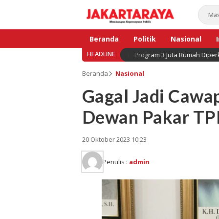
Beranda
Politik
Nasional
HEADLINE
Program 3 Juta Rumah Diperk
Bisnis
Beranda
Nasional
Gagal Jadi Cawap
Dewan Pakar TP
20 Oktober 2023 10:23
Penulis :
admin