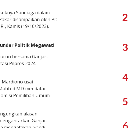
suknya Sandiaga dalam
2
akar disampaikan oleh Plt
I, Kamis (19/10/2023).
3
lunder Politik Megawati
turun bersama Ganjar-
si Pilpres 2024
4
r Mardiono usai
 Mahfud MD mendatar
 Komisi Pemilihan Umum
5
engungkap alasan
 mengantarkan Ganjar-
6
Dia mengatakan, Sandi