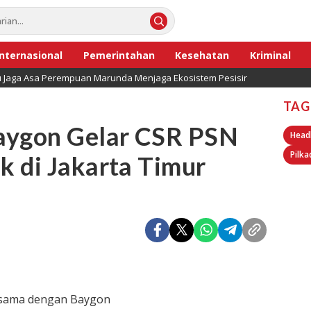
Internasional
Pemerintahan
Kesehatan
Kriminal
lu Jaga Asa Perempuan Marunda Menjaga Ekosistem Pesisir
TAG
aygon Gelar CSR PSN
Head
Pilka
 di Jakarta Timur
 sama dengan Baygon