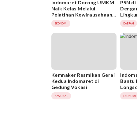
Indomaret Dorong UMKM
PSN di
Naik Kelas Melalui
Dengan
Pelatihan Kewirausahaan
Lingku
dan Kurasi Produk di
Perem
EKONOMI
DAERAH
Jakarta Timur
Ajak W
Kemnaker Resmikan Gerai
Indoma
Kedua Indomaret di
Bantu 
Gedung Vokasi
Longso
NASIONAL
EKONOMI