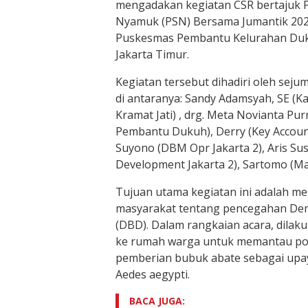
mengadakan kegiatan CSR bertajuk
Nyamuk (PSN) Bersama Jumantik 2024.
Puskesmas Pembantu Kelurahan Duku
Jakarta Timur.
Kegiatan tersebut dihadiri oleh seju
di antaranya: Sandy Adamsyah, SE (K
Kramat Jati) , drg. Meta Novianta P
Pembantu Dukuh), Derry (Key Accou
Suyono (DBM Opr Jakarta 2), Aris S
Development Jakarta 2), Sartomo (Ma
Tujuan utama kegiatan ini adalah m
masyarakat tentang pencegahan D
(DBD). Dalam rangkaian acara, dilak
ke rumah warga untuk memantau pot
pemberian bubuk abate sebagai up
Aedes aegypti.
BACA JUGA: