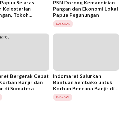
 Papua Selaras
PSN Dorong Kemandirian
 Kelestarian
Pangan dan Ekonomi Lokal
ngan, Tokoh
Papua Pegunungan
puan Adat Papua
NASIONAL
aspadai Provokasi
ret Bergerak Cepat
Indomaret Salurkan
Korban Banjir dan
Bantuan Sembako untuk
r di Sumatera
Korban Bencana Banjir di
Sumatera Utara
EKONOMI