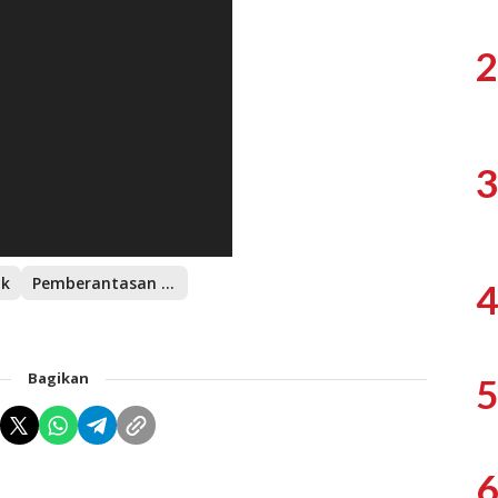
2
3
ik
Pemberantasan Sarang Nyamuk
4
Bagikan
5
6