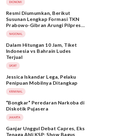
EKONOMI
Resmi Diumumkan, Berikut
Susunan Lengkap Formasi TKN
Prabowo-Gibran Arungi Pilpres
2024, Ada Ridwan Kamil hingga
NASIONAL
Suami Yenny Wahid
Dalam Hitungan 10 Jam, Tiket
Indonesia vs Bahrain Ludes
Terjual
SPORT
Jessica Iskandar Lega, Pelaku
Penipuan Mobilnya Ditangkap
KRIMINAL
“Bongkar” Peredaran Narkoba di
Diskotik Pujasera
JAKARTA
Ganjar Unggul Debat Capres, Eks
Tenaga Ahli KSP: Show Bagus