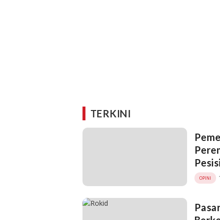
TERKINI
Pemer
Pere
Pesis
OPINI
Pasar