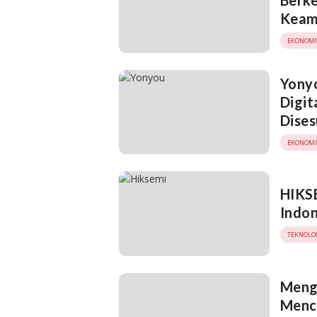
Berk
Keama
EKONOMI
Yony
Digit
Dises
EKONOMI
HIKSE
Indon
TEKNOLO
Meng
Menc