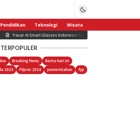
Pendidikan
Teknologi
Wisata
Pasar AI Smart Glasses Indonesia Kian Berkembang, Denka Prata
Sport
TERPOPULER
line
Breaking News
Berita Hari ini
da 2024
Pilpres 2024
pemerintahan
fyp