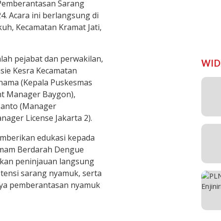
 Pemberantasan Sarang
 Acara ini berlangsung di
h, Kecamatan Kramat Jati,
mlah pejabat dan perwakilan,
WID
asie Kesra Kecamatan
urnama (Kepala Puskesmas
nt Manager Baygon),
usanto (Manager
nager License Jakarta 2).
emberikan edukasi kepada
emam Berdarah Dengue
ukan peninjauan langsung
ensi sarang nyamuk, serta
aya pemberantasan nyamuk