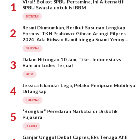
Viral! Boikot SPBU Pertamina, Ini Alternatif
1
SPBU Swasta untuk Isi BBM
EKONOMI
Resmi Diumumkan, Berikut Susunan Lengkap
2
Formasi TKN Prabowo-Gibran Arungi Pilpres
2024, Ada Ridwan Kamil hingga Suami Yenny
Wahid
NASIONAL
Dalam Hitungan 10 Jam, Tiket Indonesia vs
3
Bahrain Ludes Terjual
SPORT
Jessica Iskandar Lega, Pelaku Penipuan Mobilnya
4
Ditangkap
KRIMINAL
“Bongkar” Peredaran Narkoba di Diskotik
5
Pujasera
JAKARTA
Ganjar Unggul Debat Capres, Eks Tenaga Ahli