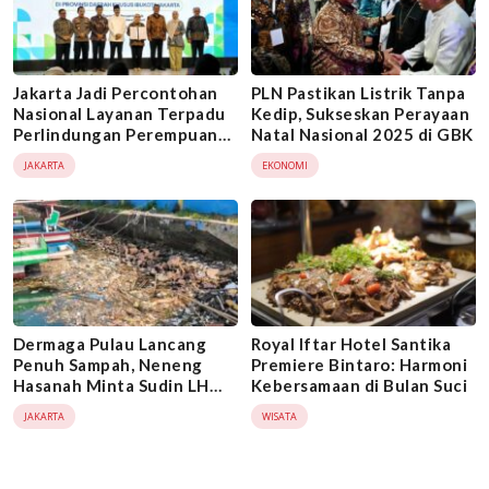
Jakarta Jadi Percontohan
PLN Pastikan Listrik Tanpa
Nasional Layanan Terpadu
Kedip, Sukseskan Perayaan
Perlindungan Perempuan
Natal Nasional 2025 di GBK
dan Anak
JAKARTA
EKONOMI
Dermaga Pulau Lancang
Royal Iftar Hotel Santika
Penuh Sampah, Neneng
Premiere Bintaro: Harmoni
Hasanah Minta Sudin LH
Kebersamaan di Bulan Suci
Tanggap Keluhan Warga
JAKARTA
WISATA