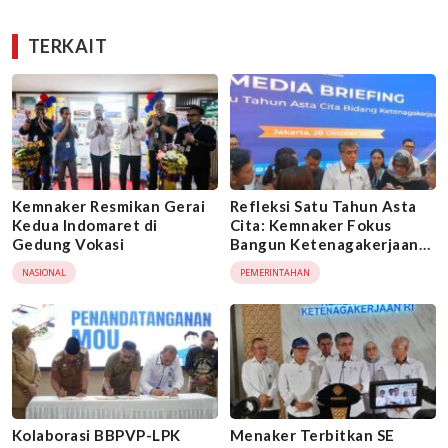
TERKAIT
Kemnaker Resmikan Gerai
Refleksi Satu Tahun Asta
Kedua Indomaret di
Cita: Kemnaker Fokus
Gedung Vokasi
Bangun Ketenagakerjaan
Adil, Inklusif, dan Berdaya
NASIONAL
PEMERINTAHAN
Saing
Kolaborasi BBPVP-LPK
Menaker Terbitkan SE