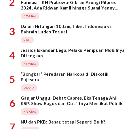
2
Formasi TKN Prabowo-Gibran Arungi Pilpres
2024, Ada Ridwan Kamil hingga Suami Yenny
Wahid
NASIONAL
Dalam Hitungan 10 Jam, Tiket Indonesia vs
3
Bahrain Ludes Terjual
SPORT
Jessica Iskandar Lega, Pelaku Penipuan Mobilnya
4
Ditangkap
KRIMINAL
“Bongkar” Peredaran Narkoba di Diskotik
5
Pujasera
JAKARTA
Ganjar Unggul Debat Capres, Eks Tenaga Ahli
6
KSP: Show Bagus dan Outfitnya Memikat Publik
NASIONAL
NU dan PKB: Besar, tetapi Seperti Buih?
7