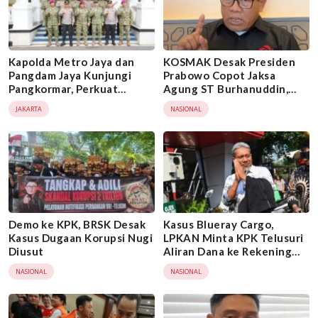
Kapolda Metro Jaya dan
KOSMAK Desak Presiden
Pangdam Jaya Kunjungi
Prabowo Copot Jaksa
Pangkormar, Perkuat
Agung ST Burhanuddin,
Sinergi TNI-Polri Jaga
Minta KPK Ambil Alih Kasus
JAKARTA
NASIONAL
Keamanan Jakarta
Febrie Adriansyah
Demo ke KPK, BRSK Desak
Kasus Blueray Cargo,
Kasus Dugaan Korupsi Nugi
LPKAN Minta KPK Telusuri
Diusut
Aliran Dana ke Rekening
Heri Black
NASIONAL
NASIONAL