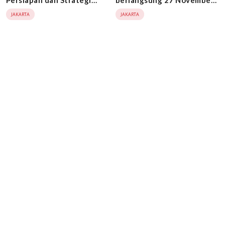
Persiapan dan Strategi
berlangsung 27 November
Khusus Lawan RK di Pilkada
2024
JAKARTA
JAKARTA
Jakarta