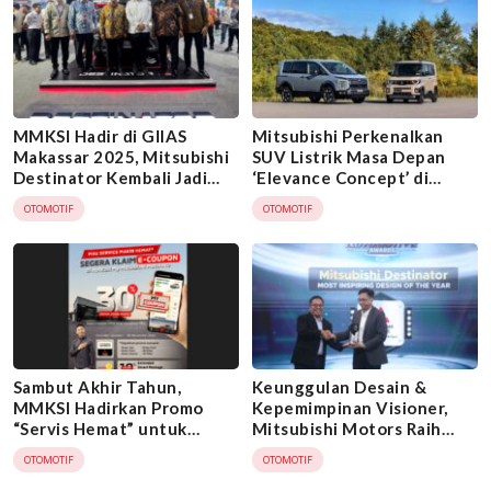
MMKSI Hadir di GIIAS
Mitsubishi Perkenalkan
Makassar 2025, Mitsubishi
SUV Listrik Masa Depan
Destinator Kembali Jadi
‘Elevance Concept’ di
Sorotan
Japan Mobility Show 2025
OTOMOTIF
OTOMOTIF
Sambut Akhir Tahun,
Keunggulan Desain &
MMKSI Hadirkan Promo
Kepemimpinan Visioner,
“Servis Hemat” untuk
Mitsubishi Motors Raih
Konsumen Mitsubishi
Prestasi Ganda di Indonesia
OTOMOTIF
OTOMOTIF
Automotive Awards 2025