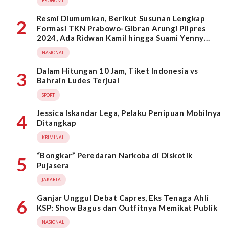
EKONOMI
Resmi Diumumkan, Berikut Susunan Lengkap
2
Formasi TKN Prabowo-Gibran Arungi Pilpres
2024, Ada Ridwan Kamil hingga Suami Yenny
Wahid
NASIONAL
Dalam Hitungan 10 Jam, Tiket Indonesia vs
3
Bahrain Ludes Terjual
SPORT
Jessica Iskandar Lega, Pelaku Penipuan Mobilnya
4
Ditangkap
KRIMINAL
“Bongkar” Peredaran Narkoba di Diskotik
5
Pujasera
JAKARTA
Ganjar Unggul Debat Capres, Eks Tenaga Ahli
6
KSP: Show Bagus dan Outfitnya Memikat Publik
NASIONAL