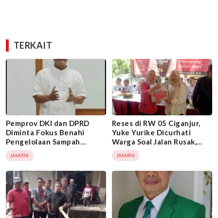
TERKAIT
Pemprov DKI dan DPRD
Reses di RW 05 Ciganjur,
Diminta Fokus Benahi
Yuke Yurike Dicurhati
Pengelolaan Sampah
Warga Soal Jalan Rusak,
Jakarta, Bukan Sekadar
Pengelolaan Sampah, PJU
JAKARTA
JAKARTA
Kampanye Pilah Sampah
hingga Saluran Air