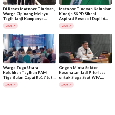
Di Reses Matnoor Tindoan,
Matnoor Tindoan Keluhkan
Warga Cipinang Melayu
Kinerja SKPD Sikapi
Tagih Janji Kampanye
Aspirasi Reses di Dapil 6
Pramono Soal Normalisasi
Jaktim yang Hanya
JAKARTA
JAKARTA
Kali Sunter
Terealisasi 10 Persen
Warga Tugu Utara
Ongen Minta Sektor
Keluhkan Tagihan PAM
Kesehatan Jadi Prioritas
Tiga Bulan Capai Rp17 Juta
untuk Siaga Saat WFA
di Reses Bunda Neneng
Diterapkan
JAKARTA
JAKARTA