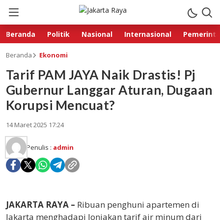
Beranda
Politik
Nasional
Internasional
Pemerint
Beranda
Ekonomi
Tarif PAM JAYA Naik Drastis! Pj
Gubernur Langgar Aturan, Dugaan
Korupsi Mencuat?
14 Maret 2025 17:24
Penulis :
admin
JAKARTA RAYA –
Ribuan penghuni apartemen di
Jakarta menghadapi lonjakan tarif air minum dari