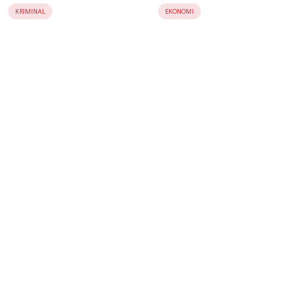
Penerapan Aturan
Pemeliharaan Gardu Listrik
KRIMINAL
EKONOMI
Keselamatan Kerja
Dipertanyakan