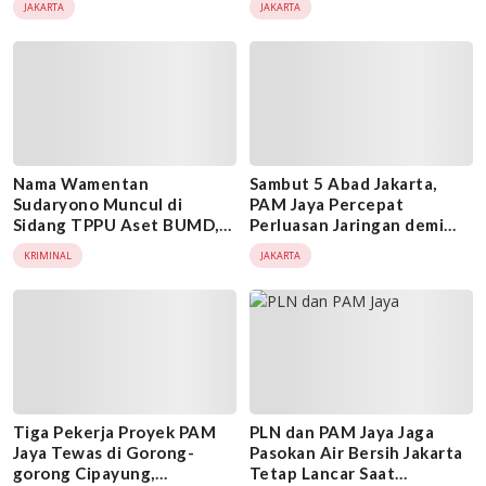
JAKARTA
JAKARTA
Periksa!
Gorong-Gorong Cipayung
Nama Wamentan
Sambut 5 Abad Jakarta,
Sudaryono Muncul di
PAM Jaya Percepat
Sidang TPPU Aset BUMD,
Perluasan Jaringan demi
Penyidik Diminta Telusuri
Target 100 Persen Layanan
KRIMINAL
JAKARTA
Semua Fakta
Air Bersih
Tiga Pekerja Proyek PAM
PLN dan PAM Jaya Jaga
Jaya Tewas di Gorong-
Pasokan Air Bersih Jakarta
gorong Cipayung,
Tetap Lancar Saat