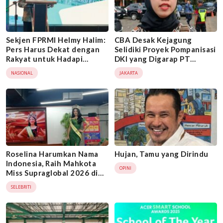
Sekjen FPRMI Helmy Halim:
CBA Desak Kejagung
Pers Harus Dekat dengan
Selidiki Proyek Pompanisasi
Rakyat untuk Hadapi
DKI yang Digarap PT
Maraknya Hoaks
Nindya Karya
NASIONAL
JAKARTA
Roselina Harumkan Nama
Hujan, Tamu yang Dirindu
Indonesia, Raih Mahkota
OPINI
Miss Supraglobal 2026 di
India
SELEBRITI