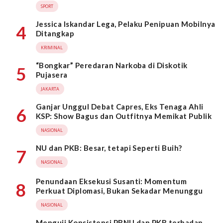
SPORT
Jessica Iskandar Lega, Pelaku Penipuan Mobilnya
4
Ditangkap
KRIMINAL
“Bongkar” Peredaran Narkoba di Diskotik
5
Pujasera
JAKARTA
Ganjar Unggul Debat Capres, Eks Tenaga Ahli
6
KSP: Show Bagus dan Outfitnya Memikat Publik
NASIONAL
NU dan PKB: Besar, tetapi Seperti Buih?
7
NASIONAL
Penundaan Eksekusi Susanti: Momentum
8
Perkuat Diplomasi, Bukan Sekadar Menunggu
NASIONAL
Menguji Konsistensi PBNU dan PKB terhadap