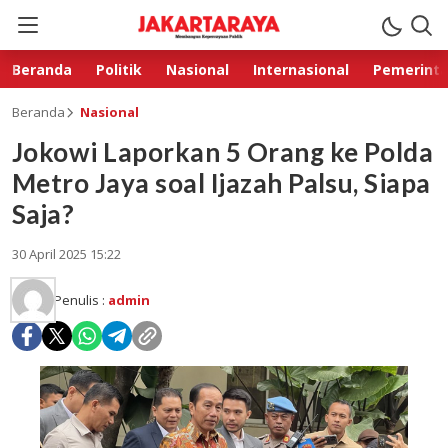
Beranda
Politik
Nasional
Internasional
Pemerint
Beranda
Nasional
Jokowi Laporkan 5 Orang ke Polda
Metro Jaya soal Ijazah Palsu, Siapa
Saja?
30 April 2025 15:22
Penulis :
admin