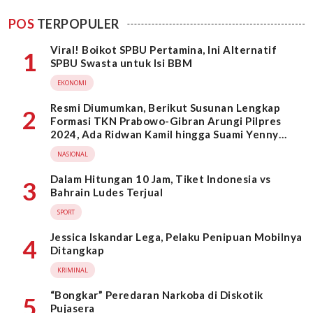
POS
TERPOPULER
Viral! Boikot SPBU Pertamina, Ini Alternatif
1
SPBU Swasta untuk Isi BBM
EKONOMI
Resmi Diumumkan, Berikut Susunan Lengkap
2
Formasi TKN Prabowo-Gibran Arungi Pilpres
2024, Ada Ridwan Kamil hingga Suami Yenny
Wahid
NASIONAL
Dalam Hitungan 10 Jam, Tiket Indonesia vs
3
Bahrain Ludes Terjual
SPORT
Jessica Iskandar Lega, Pelaku Penipuan Mobilnya
4
Ditangkap
KRIMINAL
“Bongkar” Peredaran Narkoba di Diskotik
5
Pujasera