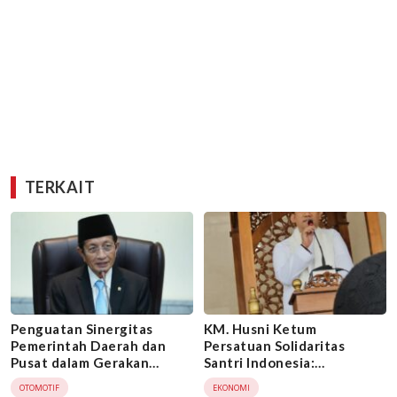
TERKAIT
Penguatan Sinergitas
KM. Husni Ketum
Pemerintah Daerah dan
Persatuan Solidaritas
Pusat dalam Gerakan
Santri Indonesia:
Bersih dari Korupsi
Alhamdulillah Santri dan
OTOMOTIF
EKONOMI
Pesantren Bakal Diberi