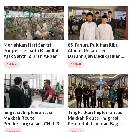
Pengelolaan Tambang
Meriahkan Hari Santri,
85 Tahun, Puluhan Ribu
Ponpes Terpadu Bismillah
Alumni Pesantren
Ajak Santri Ziarah Akbar
Darunnajah Dedikasikan
Untuk Bangsa dan Agama
DAERAH
DAERAH
Imigrasi: Implementasi
Tingkatkan Implementasi
Makkah Route
Makkah Route, Imigrasi
Pemberangkatan JCH di 3
Permudah Layanan Bagi
Bandara
Calon Jemaah Haji
NASIONAL
JAKARTA