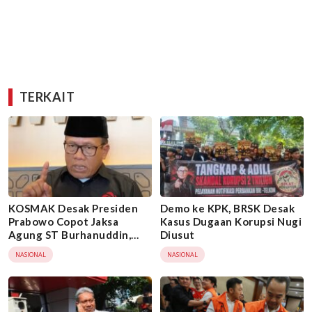
TERKAIT
KOSMAK Desak Presiden
Demo ke KPK, BRSK Desak
Prabowo Copot Jaksa
Kasus Dugaan Korupsi Nugi
Agung ST Burhanuddin,
Diusut
Minta KPK Ambil Alih Kasus
NASIONAL
NASIONAL
Febrie Adriansyah