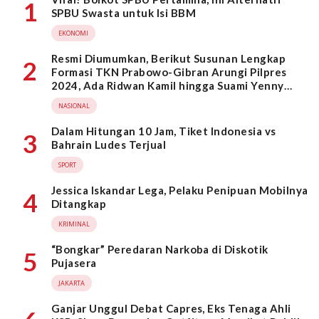
1
SPBU Swasta untuk Isi BBM
EKONOMI
Resmi Diumumkan, Berikut Susunan Lengkap
2
Formasi TKN Prabowo-Gibran Arungi Pilpres
2024, Ada Ridwan Kamil hingga Suami Yenny
Wahid
NASIONAL
Dalam Hitungan 10 Jam, Tiket Indonesia vs
3
Bahrain Ludes Terjual
SPORT
Jessica Iskandar Lega, Pelaku Penipuan Mobilnya
4
Ditangkap
KRIMINAL
“Bongkar” Peredaran Narkoba di Diskotik
5
Pujasera
JAKARTA
Ganjar Unggul Debat Capres, Eks Tenaga Ahli