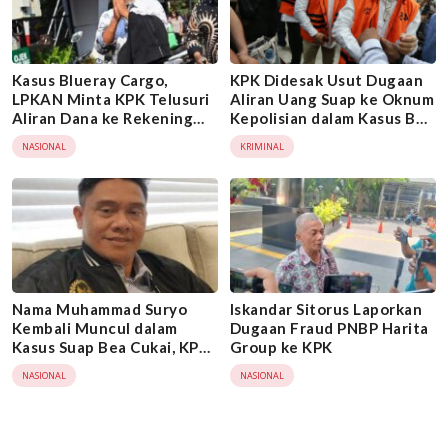
Kasus Blueray Cargo,
KPK Didesak Usut Dugaan
LPKAN Minta KPK Telusuri
Aliran Uang Suap ke Oknum
Aliran Dana ke Rekening
Kepolisian dalam Kasus Bea
Heri Black
Cukai
NASIONAL
KRIMINAL
Nama Muhammad Suryo
Iskandar Sitorus Laporkan
Kembali Muncul dalam
Dugaan Fraud PNBP Harita
Kasus Suap Bea Cukai, KPK
Group ke KPK
Didesak Bertindak
NASIONAL
NASIONAL