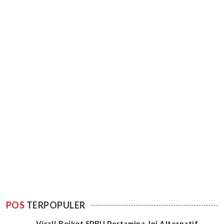
POS
TERPOPULER
Viral! Boikot SPBU Pertamina, Ini Alternatif