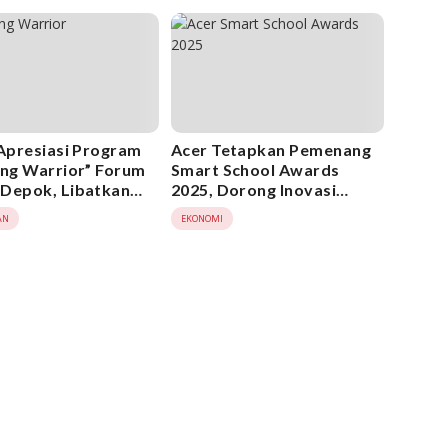
 Apresiasi Program
Acer Tetapkan Pemenang
ing Warrior” Forum
Smart School Awards
Depok, Libatkan
2025, Dorong Inovasi
 Cegah Stunting
Digital di Dunia Pendidikan
AN
EKONOMI
ini