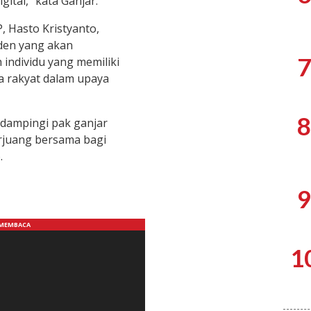
gital,” kata Ganjar.
, Hasto Kristyanto,
den yang akan
7
individu yang memiliki
 rakyat dalam upaya
8
ndampingi pak ganjar
rjuang bersama bagi
.
9
1