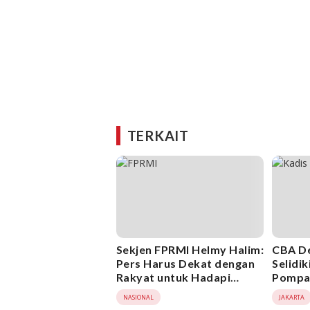
TERKAIT
Sekjen FPRMI Helmy Halim:
CBA De
Pers Harus Dekat dengan
Selidi
Rakyat untuk Hadapi
Pompan
Maraknya Hoaks
Digara
NASIONAL
JAKARTA