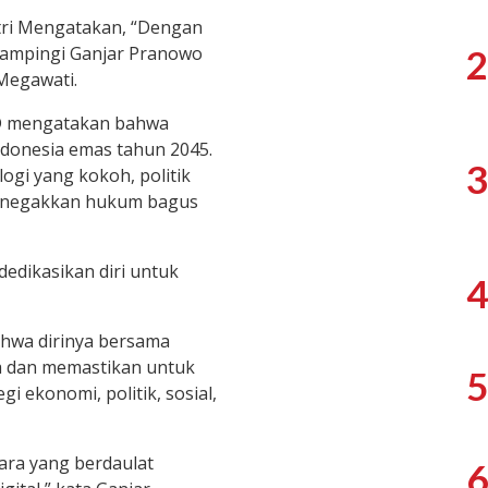
tri Mengatakan, “Dengan
ampingi Ganjar Pranowo
2
Megawati.
D mengatakan bahwa
donesia emas tahun 2045.
3
ogi yang kokoh, politik
penegakkan hukum bagus
edikasikan diri untuk
4
bahwa dirinya bersama
 dan memastikan untuk
5
i ekonomi, politik, sosial,
gara yang berdaulat
6