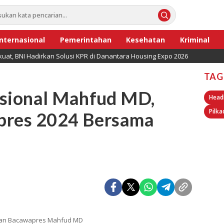
Internasional
Pemerintahan
Kesehatan
Kriminal
uat, BNI Hadirkan Solusi KPR di Danantara Housing Expo 2026
TAG
sional Mahfud MD,
Head
Pilka
pres 2024 Bersama
dan Bacawapres Mahfud MD