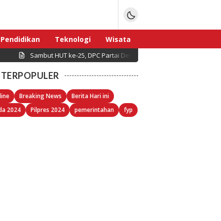
Pendidikan
Teknologi
Wisata
Sambut HUT ke-25, DPC Partai Demokrat Pulau Seribu Gelar Kerj
Sport
TERPOPULER
line
Breaking News
Berita Hari ini
da 2024
Pilpres 2024
pemerintahan
fyp