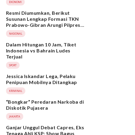
EKONOMI
Resmi Diumumkan, Berikut
Susunan Lengkap Formasi TKN
Prabowo-Gibran Arungi Pilpres
2024, Ada Ridwan Kamil hingga
NASIONAL
Suami Yenny Wahid
Dalam Hitungan 10 Jam, Tiket
Indonesia vs Bahrain Ludes
Terjual
SPORT
Jessica Iskandar Lega, Pelaku
Penipuan Mobilnya Ditangkap
KRIMINAL
“Bongkar” Peredaran Narkoba di
Diskotik Pujasera
JAKARTA
Ganjar Unggul Debat Capres, Eks
Tenaga Ahli KSP: Show Bagus