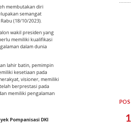
leh membutakan diri
melupakan semangat
 Rabu (18/10/2023).
lon wakil presiden yang
lu memiliki kualifikasi
ngalaman dalam dunia
an lahir batin, pemimpin
miliki kesetiaan pada
merakyat, visioner, memiliki
elah berprestasi pada
l dan memiliki pengalaman
POS
1
oyek Pompanisasi DKI