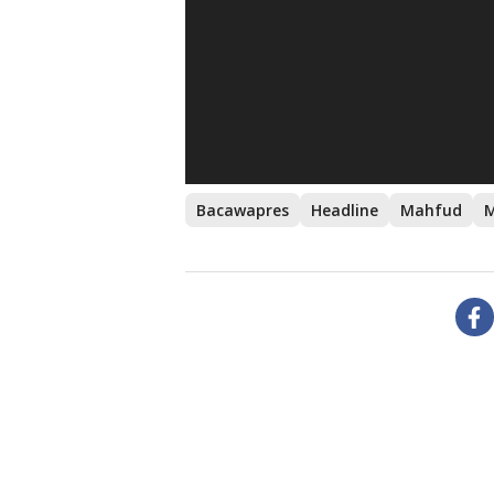
Bacawapres
Headline
Mahfud
M