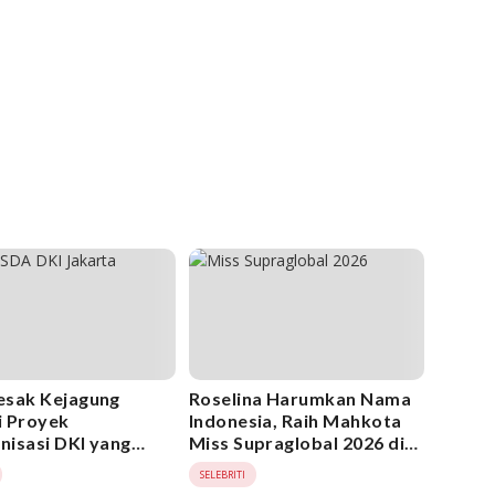
sak Kejagung
Roselina Harumkan Nama
ki Proyek
Indonesia, Raih Mahkota
isasi DKI yang
Miss Supraglobal 2026 di
p PT Nindya Karya
India
SELEBRITI