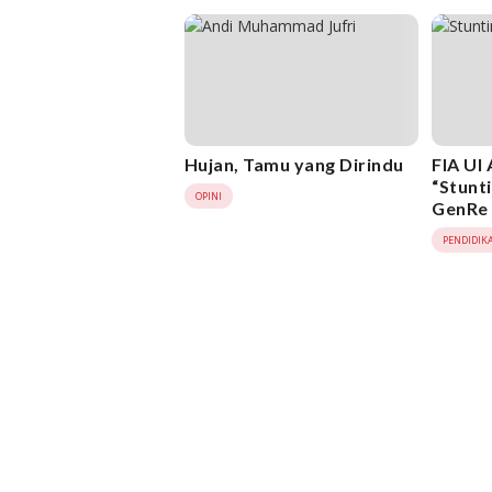
Hujan, Tamu yang Dirindu
FIA UI
“Stunt
OPINI
GenRe 
Remaja
PENDIDIK
Sejak D