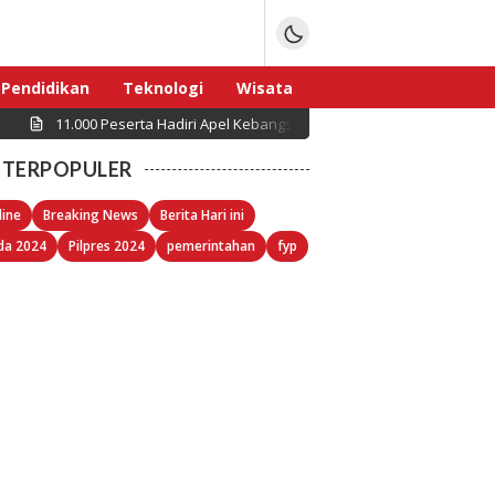
Pendidikan
Teknologi
Wisata
11.000 Peserta Hadiri Apel Kebangsaan “Jaga Jakarta untuk Indon
Sport
TERPOPULER
line
Breaking News
Berita Hari ini
da 2024
Pilpres 2024
pemerintahan
fyp