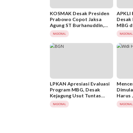
KOSMAK Desak Presiden
APKLI
Prabowo Copot Jaksa
Desak 
Agung ST Burhanuddin,
MBG d
Minta KPK Ambil Alih
Progra
NASIONAL
NASIONAL
Kasus Febrie Adriansyah
Berjal
LPKAN Apresiasi Evaluasi
Mence
Program MBG, Desak
Dimulai
Kejagung Usut Tuntas
Harus 
Dugaan Penyimpangan
Nasion
NASIONAL
NASIONAL
Anggaran di BGN