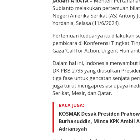
JAKARTA RAYA –
Menteri Pertahana
Subianto melakukan pertemuan bilat
Negeri Amerika Serikat (AS) Antony 
Yordania, Selasa (11/6/2024).
Pertemuan keduanya itu dilakukan s
pembicara di Konferensi Tingkat Tin
Gaza ‘Call for Action: Urgent Humani
Dalam hal ini, Indonesia menyambut 
DK PBB 2735 yang diusulkan Preside
tiga fase untuk gencatan senjata pe
juga turut mengapresiasi upaya medi
Serikat, Mesir, dan Qatar.
BACA JUGA:
KOSMAK Desak Presiden Prabow
Burhanuddin, Minta KPK Ambil Al
Adriansyah