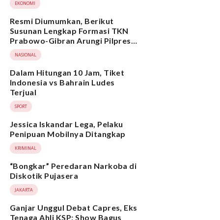
EKONOMI
Resmi Diumumkan, Berikut
Susunan Lengkap Formasi TKN
Prabowo-Gibran Arungi Pilpres
2024, Ada Ridwan Kamil hingga
NASIONAL
Suami Yenny Wahid
Dalam Hitungan 10 Jam, Tiket
Indonesia vs Bahrain Ludes
Terjual
SPORT
Jessica Iskandar Lega, Pelaku
Penipuan Mobilnya Ditangkap
KRIMINAL
“Bongkar” Peredaran Narkoba di
Diskotik Pujasera
JAKARTA
Ganjar Unggul Debat Capres, Eks
Tenaga Ahli KSP: Show Bagus