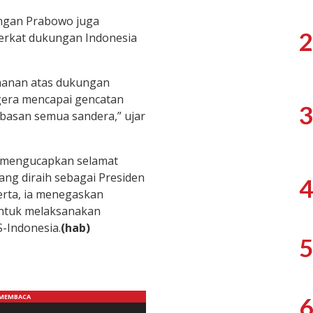
engan Prabowo juga
2
erkat dukungan Indonesia
ahanan atas dukungan
gera mencapai gencatan
3
basan semua sandera,” ujar
i mengucapkan selamat
ng diraih sebagai Presiden
4
Serta, ia menegaskan
untuk melaksanakan
-Indonesia.
(hab)
5
6