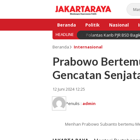
Beranda
Politik
Nasional
HEADLINE
Polantas Karib PJR BSD Bag
Bisnis
Beranda
Internasional
Prabowo Bertemu
Gencatan Senjat
12 Juni 2024 12:25
Penulis :
admin
Menhan Prabowo Subianto bertemu Men