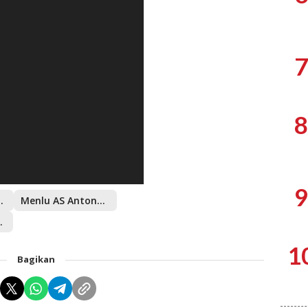
7
8
9
o Subianto
Menlu AS Antony John Blinken
ny John Blinken
1
Bagikan