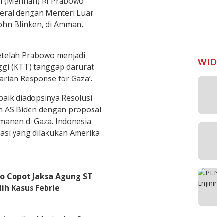
n (Menhan) RI Prabowo
eral dengan Menteri Luar
John Blinken, di Amman,
etelah Prabowo menjadi
WID
ggi (KTT) tanggap darurat
tarian Response for Gaza’.
baik diadopsinya Resolusi
n AS Biden dengan proposal
rmanen di Gaza. Indonesia
asi yang dilakukan Amerika
o Copot Jaksa Agung ST
ih Kasus Febrie