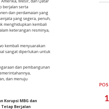
 Amerika, Mesir, dan Qatar
 berjalan serta
anen dan perdamaian yang
 senjata yang segera, penuh,
uk menghidupkan kembali
alam keterangan resminya,
wo kembali menyuarakan
al sangat diperlukan untuk
enegaraan dan pembangunan
emerintahannya,
an, dan menuju
POS
1
n Korupsi MBG dan
 Tetap Berjalan