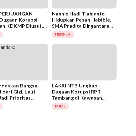
 PERJUANGAN
Nannie Hadi Tjahjanto
Dugaan Korupsi
Hidupkan Pesan Habibie,
an KDKMP Diusut,
SMA Pradita Dirgantara
m Diminta Tetap
Cetak Generasi Indonesia
PENDIDIKAN
an
Emas 2045
rdaskan Bangsa
LAKRI NTB Ungkap
 dari Gizi, Laut
Dugaan Korupsi RPT
Jadi Prioritas
Tambang di Kawasan
al
Hutan, Seret Dinas ESDM
DAERAH
NTB