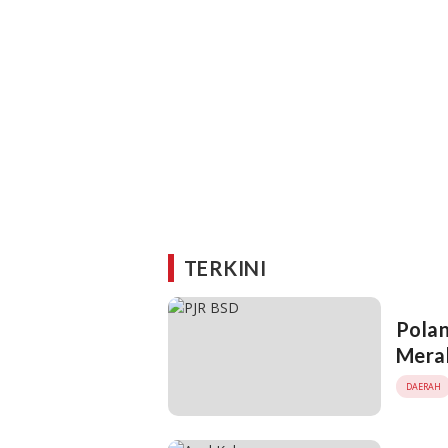
TERKINI
Polan
Mera
DAERAH