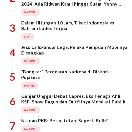
2024, Ada Ridwan Kamil hingga Suami Yenny
Wahid
NASIONAL
Dalam Hitungan 10 Jam, Tiket Indonesia vs
3
Bahrain Ludes Terjual
SPORT
Jessica Iskandar Lega, Pelaku Penipuan Mobilnya
4
Ditangkap
KRIMINAL
“Bongkar” Peredaran Narkoba di Diskotik
5
Pujasera
JAKARTA
Ganjar Unggul Debat Capres, Eks Tenaga Ahli
6
KSP: Show Bagus dan Outfitnya Memikat Publik
NASIONAL
NU dan PKB: Besar, tetapi Seperti Buih?
7
NASIONAL