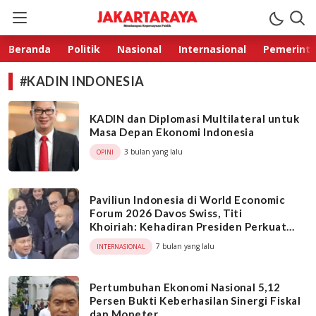
Jakarta Raya
Membangun Kepercayaan Publik
Beranda
Politik
Nasional
Internasional
Pemerint
#KADIN INDONESIA
KADIN dan Diplomasi Multilateral untuk
Masa Depan Ekonomi Indonesia
3 bulan yang lalu
OPINI
Paviliun Indonesia di World Economic
Forum 2026 Davos Swiss, Titi
Khoiriah: Kehadiran Presiden Perkuat
Indonesia di Ekonomi Global
7 bulan yang lalu
INTERNASIONAL
Pertumbuhan Ekonomi Nasional 5,12
Persen Bukti Keberhasilan Sinergi Fiskal
dan Moneter