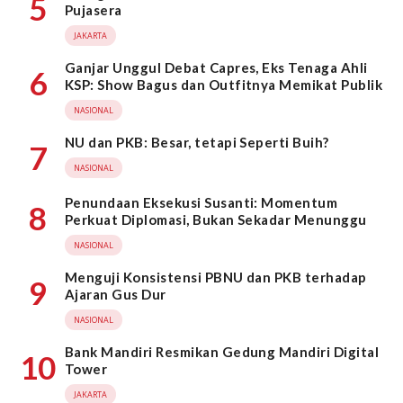
5
Pujasera
JAKARTA
Ganjar Unggul Debat Capres, Eks Tenaga Ahli
6
KSP: Show Bagus dan Outfitnya Memikat Publik
NASIONAL
NU dan PKB: Besar, tetapi Seperti Buih?
7
NASIONAL
Penundaan Eksekusi Susanti: Momentum
8
Perkuat Diplomasi, Bukan Sekadar Menunggu
NASIONAL
Menguji Konsistensi PBNU dan PKB terhadap
9
Ajaran Gus Dur
NASIONAL
Bank Mandiri Resmikan Gedung Mandiri Digital
10
Tower
JAKARTA