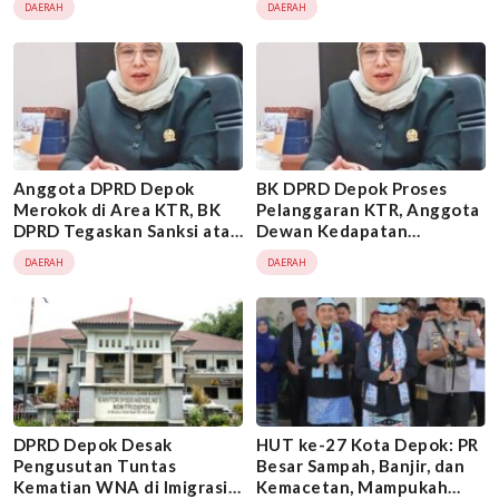
DAERAH
DAERAH
Suri
Anggota DPRD Depok
BK DPRD Depok Proses
Merokok di Area KTR, BK
Pelanggaran KTR, Anggota
DPRD Tegaskan Sanksi atas
Dewan Kedapatan
Pelanggaran Kode Etik
Merokok Terancam Sanksi
DAERAH
DAERAH
DPRD Depok Desak
HUT ke-27 Kota Depok: PR
Pengusutan Tuntas
Besar Sampah, Banjir, dan
Kematian WNA di Imigrasi,
Kemacetan, Mampukah