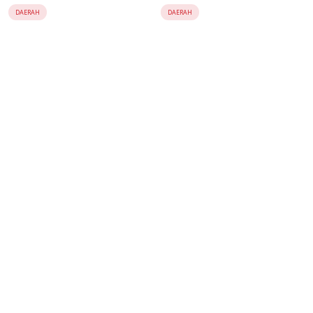
Polisi Periksa 8 Saksi
Wali Kota Menyelesaikan?
DAERAH
DAERAH