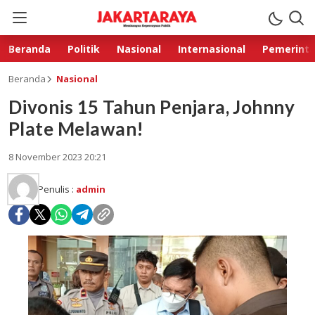
Beranda
Politik
Nasional
Internasional
Pemerint
Beranda
Nasional
Divonis 15 Tahun Penjara, Johnny
Plate Melawan!
8 November 2023 20:21
Penulis :
admin