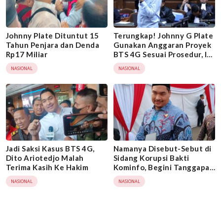
Johnny Plate Dituntut 15
Terungkap! Johnny G Plate
Tahun Penjara dan Denda
Gunakan Anggaran Proyek
Rp17 Miliar
BTS 4G Sesuai Prosedur, Ini
Faktanya
NASIONAL
NASIONAL
Jadi Saksi Kasus BTS 4G,
Namanya Disebut-Sebut di
Dito Ariotedjo Malah
Sidang Korupsi Bakti
Terima Kasih Ke Hakim
Kominfo, Begini Tanggapan
Menpora
NASIONAL
NASIONAL