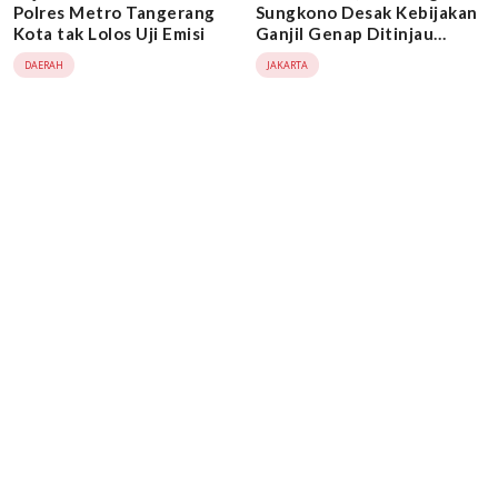
Polres Metro Tangerang
Sungkono Desak Kebijakan
Kota tak Lolos Uji Emisi
Ganjil Genap Ditinjau
Ulang Karena Rugikan
DAERAH
JAKARTA
Masyarakat