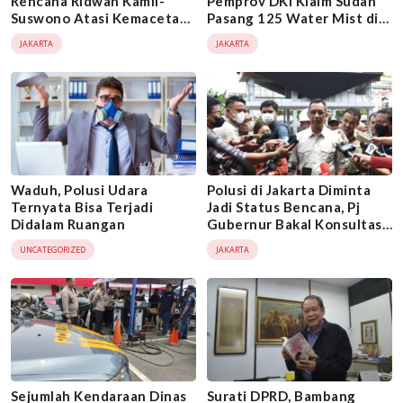
Rencana Ridwan Kamil-
Pemprov DKI Klaim Sudah
Suswono Atasi Kemacetan
Pasang 125 Water Mist di
dan Polusi di Jakarta
109 Gedung
JAKARTA
JAKARTA
Waduh, Polusi Udara
Polusi di Jakarta Diminta
Ternyata Bisa Terjadi
Jadi Status Bencana, Pj
Didalam Ruangan
Gubernur Bakal Konsultasi
Dulu
UNCATEGORIZED
JAKARTA
Sejumlah Kendaraan Dinas
Surati DPRD, Bambang