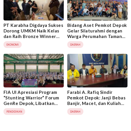
PT Karabha Digdaya Sukses
Bidang Aset Pemkot Depok
Dorong UMKM Naik Kelas
Gelar Silaturahmi dengan
dan Raih Bronze Winner
Warga Perumahan Taman
PRIA 2026
Tanah Baru, Bahas
EKONOMI
DAERAH
Penyerahan Fasos dan
Fasum
FIA UI Apresiasi Program
Farabi A. Rafiq Sindir
“Stunting Warrior” Forum
Pemkot Depok: Janji Bebas
GenRe Depok, Libatkan
Banjir, Macet, dan Kuliah
Remaja Cegah Stunting
Masih Jauh dari Realita
PENDIDIKAN
DAERAH
Sejak Dini