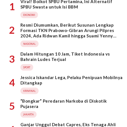
Viral! Boikot SPBU Pertamina, Ini Alternatif
1
SPBU Swasta untuk Isi BBM
EKONOMI
Resmi Diumumkan, Berikut Susunan Lengkap
2
Formasi TKN Prabowo-Gibran Arungi Pilpres
2024, Ada Ridwan Kamil hingga Suami Yenny
Wahid
NASIONAL
Dalam Hitungan 10 Jam, Tiket Indonesia vs
3
Bahrain Ludes Terjual
SPORT
Jessica Iskandar Lega, Pelaku Penipuan Mobilnya
4
Ditangkap
KRIMINAL
“Bongkar” Peredaran Narkoba di Diskotik
5
Pujasera
JAKARTA
Ganjar Unggul Debat Capres, Eks Tenaga Ahli