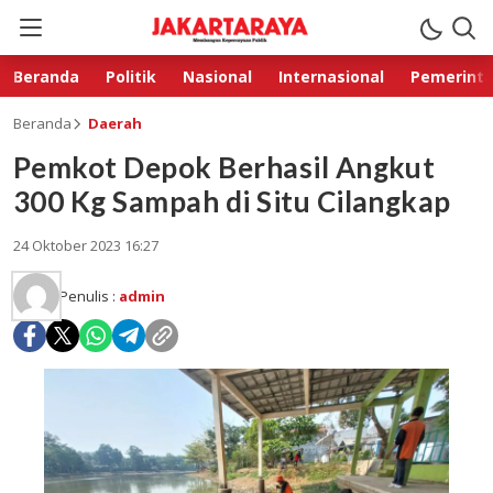
Beranda
Politik
Nasional
Internasional
Pemerint
Beranda
Daerah
Pemkot Depok Berhasil Angkut
300 Kg Sampah di Situ Cilangkap
24 Oktober 2023 16:27
Penulis :
admin