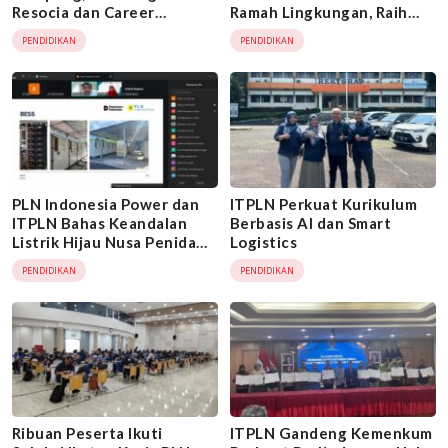
Resocia dan Career
Ramah Lingkungan, Raih
Diversity
Silver Medal Nasional 2026
PENDIDIKAN
PENDIDIKAN
PLN Indonesia Power dan
ITPLN Perkuat Kurikulum
ITPLN Bahas Keandalan
Berbasis AI dan Smart
Listrik Hijau Nusa Penida
Logistics
Berbasis PLTS
PENDIDIKAN
PENDIDIKAN
Ribuan Peserta Ikuti
ITPLN Gandeng Kemenkum