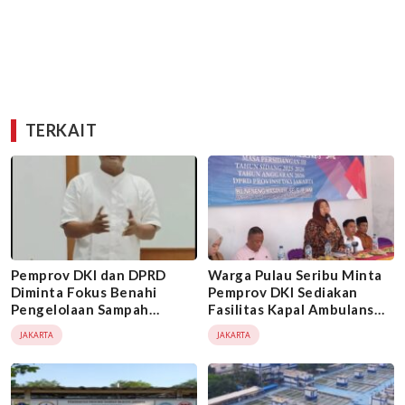
TERKAIT
Pemprov DKI dan DPRD
Warga Pulau Seribu Minta
Diminta Fokus Benahi
Pemprov DKI Sediakan
Pengelolaan Sampah
Fasilitas Kapal Ambulans
Jakarta, Bukan Sekadar
Angkut Pasien Rujukan
JAKARTA
JAKARTA
Kampanye Pilah Sampah
Darurat