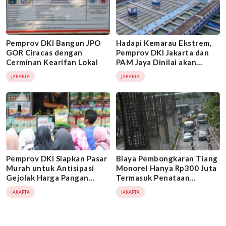
Pemprov DKI Bangun JPO
Hadapi Kemarau Ekstrem,
GOR Ciracas dengan
Pemprov DKI Jakarta dan
Cerminan Kearifan Lokal
PAM Jaya Dinilai akan
Konsisten Penuhi
JAKARTA
JAKARTA
Kebutuhan Air Warga
Pemprov DKI Siapkan Pasar
Biaya Pembongkaran Tiang
Murah untuk Antisipasi
Monorel Hanya Rp300 Juta
Gejolak Harga Pangan
Termasuk Penataan
Jelang Ramadhan 2026
Trotoar dan Badan Jalan,
JAKARTA
JAKARTA
Bukan Rp 100 Miliar