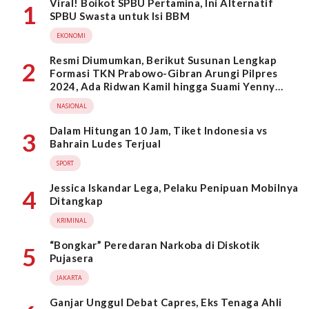
Viral! Boikot SPBU Pertamina, Ini Alternatif
1
SPBU Swasta untuk Isi BBM
EKONOMI
Resmi Diumumkan, Berikut Susunan Lengkap
2
Formasi TKN Prabowo-Gibran Arungi Pilpres
2024, Ada Ridwan Kamil hingga Suami Yenny
Wahid
NASIONAL
Dalam Hitungan 10 Jam, Tiket Indonesia vs
3
Bahrain Ludes Terjual
SPORT
Jessica Iskandar Lega, Pelaku Penipuan Mobilnya
4
Ditangkap
KRIMINAL
“Bongkar” Peredaran Narkoba di Diskotik
5
Pujasera
JAKARTA
Ganjar Unggul Debat Capres, Eks Tenaga Ahli